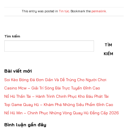
This entry was posted in
Tin tức
. Bookmark the
permalink
.
Tìm kiếm
TÌM
KIẾM
Bài viết mới
Soi Kèo Bóng Đá Đơn Giản Và Dễ Trúng Cho Người Chơi
Casino Mcw – Giải Trí Sòng Bài Trực Tuyến Đỉnh Cao
Nổ Hũ Thần Tài – Hành Trình Chinh Phục Kho Báu Phát Tài
Top Game Quay Hũ – Khám Phá Những Siêu Phẩm Đỉnh Cao
Nổ Hũ Win – Chinh Phục Những Vòng Quay Hũ Đẳng Cấp 2026
Bình luận gần đây