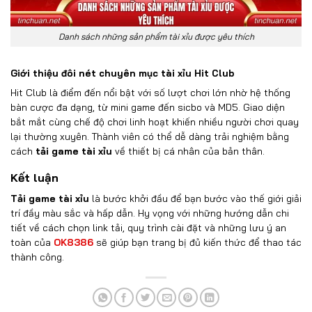
Danh sách những sản phẩm tài xỉu được yêu thích
Giới thiệu đôi nét chuyên mục tài xỉu Hit Club
Hit Club là điểm đến nổi bật với số lượt chơi lớn nhờ hệ thống
bàn cược đa dạng, từ mini game đến sicbo và MD5. Giao diện
bắt mắt cùng chế độ chơi linh hoạt khiến nhiều người chơi quay
lại thường xuyên. Thành viên có thể dễ dàng trải nghiệm bằng
cách
tải game tài xỉu
về thiết bị cá nhân của bản thân.
Kết luận
Tải game tài xỉu
là bước khởi đầu để bạn bước vào thế giới giải
trí đầy màu sắc và hấp dẫn. Hy vọng với những hướng dẫn chi
tiết về cách chọn link tải, quy trình cài đặt và những lưu ý an
toàn của
OK8386
sẽ giúp bạn trang bị đủ kiến thức để thao tác
thành công.