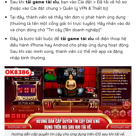
Sau khi
tải game tài xỉu
, bạn vào Cài đặt > Đã tải về hồ sơ
(hoặc vào Cài đặt chung > Quản lý VPN & Thiết bị).
Tại đây, thành viên sẽ thấy tên đơn vị phát hành ứng dụng
(thường là tên một cổng giải trí trực tuyến). Hãy nhấn vào đó
và chọn dòng chữ “Tin cậy [Tên doanh nghiệp]”.
Đây là bước bắt buộc để
tải game tài xỉu
về điện thoại hệ
điều hành iPhone hay Android cho phép ứng dụng hoạt động.
Sau khi xác minh xong, thành viên có thể mở app và đăng
nhập bình thường.
Hướng dẫn cấp quyền tin cậy cho ứng dụng trên iOS sau khi tải về.