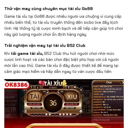
Thử vận may cùng chuyên mục tài xỉu Go88
Game tài xỉu tại Go88 được nhiều người ưa chuộng vì cung cấp
nhiều biến thể, từ tài xỉu truyền thống đến sicbo live đầy kịch
tính. Hệ thống tỷ lệ cược minh bạch và dễ tiếp cận giúp trò chơi
này giữ lượng người chơi ổn định hàng ngày.
Trải nghiệm vận may tại tài xỉu B52 Club
Khi
tải game tài xỉu,
B52 Club thu hút người chơi nhờ mức
cược linh hoạt và các bàn chơi đặc biệt phù hợp với cả người
mới lẫn cao thủ. Game tài xỉu ở đây được thiết kế để mang lại
cảm giác mạo hiểm và hấp dẫn ngay từ ván cược đầu tiên.