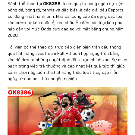
Sảnh thể thao tại
OK8386
là nơi quy tụ hàng ngàn sự kiện
bóng đá, bóng rổ, tennis và đặc biệt là các giải đấu Esports
sôi động nhất hành tinh. Nhà cái cung cấp đa dạng các loại
kèo cược từ kèo châu Á, kèo châu Âu đến các loại kèo phụ
hấp dẫn với mức Odds cực cao so với mặt bằng chung năm
2026.
Hội viên có thể theo dõi trực tiếp diễn biến trận đấu thông
qua tính năng livestream Full HD tích hợp ngay trên bảng
kèo để đưa ra những quyết định đặt cược chính xác. Sự minh
bạch trong việc trả thưởng và cập nhật kết quả tức thì giúp
sảnh chơi này luôn thu hút hàng triệu lượt truy cập mỗi
ngày từ các bet thủ chuyên nghiệp.