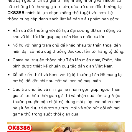
Nếu bạn yêu thích sự giải trí nhẹ nhàng nhưng vẫn muốn sở
hữu những hũ thưởng giá trị lớn, các trò chơi đổi thưởng tại
OK8386
chính là lựa chọn không thể tuyệt vời hơn. Hệ
thống cung cấp danh sách liệt kê các siêu phẩm bao gồm:
Bắn cá đổi thưởng với đồ họa đại dương 3D sinh động và
kho vũ khí tối tân giúp bạn săn Boss nhận xu lớn.
Nổ hũ với hàng trăm chủ đề khác nhau từ thần thoại đến
hiện đại, sở hữu quỹ thưởng Jackpot lên tới hàng tỷ đồng.
Game bài truyền thống như Tiến lên miền nam, Phỏm, Mậu
binh được thiết kế chuẩn quy tắc dân gian Việt Nam.
Xổ số kiến thiết và Keno với tỷ lệ thưởng 1 ăn 99 mang lại
cơ hội đổi đời chỉ sau một vài con số may mắn.
Các trò chơi ảo và mini game nhanh gọn giúp người tham
gia tối ưu hóa thời gian giải trí và nhận quà liền tay. Việc
thường xuyên cập nhật nội dung mới giúp cho sảnh chơi
này luôn duy trì được sự tươi mới và sức hút đối với mọi
game thủ trong suốt thời gian qua.