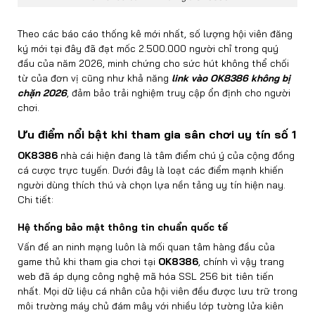
Theo các báo cáo thống kê mới nhất, số lượng hội viên đăng
ký mới tại đây đã đạt mốc 2.500.000 người chỉ trong quý
đầu của năm 2026, minh chứng cho sức hút không thể chối
từ của đơn vị cũng như khả năng
link vào OK8386 không bị
chặn 2026
, đảm bảo trải nghiệm truy cập ổn định cho người
chơi.
Ưu điểm nổi bật khi tham gia sân chơi uy tín số 1
OK8386
nhà cái hiện đang là tâm điểm chú ý của cộng đồng
cá cược trực tuyến. Dưới đây là loạt các điểm mạnh khiến
người dùng thích thú và chọn lựa nền tảng uy tín hiện nay.
Chi tiết:
Hệ thống bảo mật thông tin chuẩn quốc tế
Vấn đề an ninh mạng luôn là mối quan tâm hàng đầu của
game thủ khi tham gia chơi tại
OK8386
, chính vì vậy trang
web đã áp dụng công nghệ mã hóa SSL 256 bit tiên tiến
nhất. Mọi dữ liệu cá nhân của hội viên đều được lưu trữ trong
môi trường máy chủ đám mây với nhiều lớp tường lửa kiên