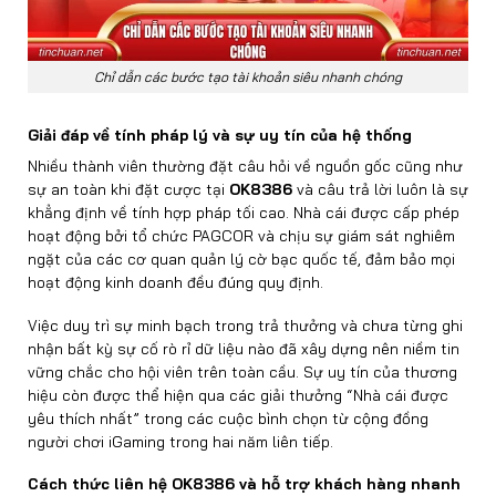
Chỉ dẫn các bước tạo tài khoản siêu nhanh chóng
Giải đáp về tính pháp lý và sự uy tín của hệ thống
Nhiều thành viên thường đặt câu hỏi về nguồn gốc cũng như
sự an toàn khi đặt cược tại
OK8386
và câu trả lời luôn là sự
khẳng định về tính hợp pháp tối cao. Nhà cái được cấp phép
hoạt động bởi tổ chức PAGCOR và chịu sự giám sát nghiêm
ngặt của các cơ quan quản lý cờ bạc quốc tế, đảm bảo mọi
hoạt động kinh doanh đều đúng quy định.
Việc duy trì sự minh bạch trong trả thưởng và chưa từng ghi
nhận bất kỳ sự cố rò rỉ dữ liệu nào đã xây dựng nên niềm tin
vững chắc cho hội viên trên toàn cầu. Sự uy tín của thương
hiệu còn được thể hiện qua các giải thưởng “Nhà cái được
yêu thích nhất” trong các cuộc bình chọn từ cộng đồng
người chơi iGaming trong hai năm liên tiếp.
Cách thức liên hệ OK8386 và hỗ trợ khách hàng nhanh