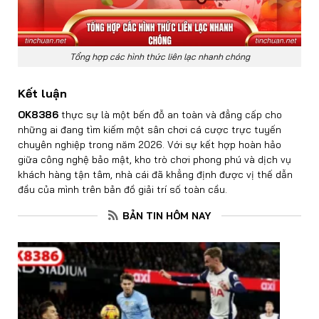
Tổng hợp các hình thức liên lạc nhanh chóng
Kết luận
OK8386
thực sự là một bến đỗ an toàn và đẳng cấp cho
những ai đang tìm kiếm một sân chơi cá cược trực tuyến
chuyên nghiệp trong năm 2026. Với sự kết hợp hoàn hảo
giữa công nghệ bảo mật, kho trò chơi phong phú và dịch vụ
khách hàng tận tâm, nhà cái đã khẳng định được vị thế dẫn
đầu của mình trên bản đồ giải trí số toàn cầu.
BẢN TIN HÔM NAY