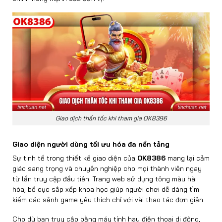
Giao dịch thần tốc khi tham gia OK8386
Giao diện người dùng tối ưu hóa đa nền tảng
Sự tinh tế trong thiết kế giao diện của
OK8386
mang lại cảm
giác sang trọng và chuyên nghiệp cho mọi thành viên ngay
từ lần truy cập đầu tiên. Trang web sử dụng tông màu hài
hòa, bố cục sắp xếp khoa học giúp người chơi dễ dàng tìm
kiếm các sảnh game yêu thích chỉ với vài thao tác đơn giản.
Cho dù bạn truy cập bằng máy tính hay điện thoại di động,