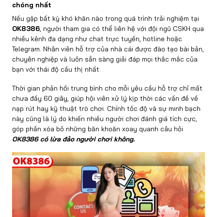
chóng nhất
Nếu gặp bất kỳ khó khăn nào trong quá trình trải nghiệm tại
OK8386
, người tham gia có thể liên hệ với đội ngũ CSKH qua
nhiều kênh đa dạng như chat trực tuyến, hotline hoặc
Telegram. Nhân viên hỗ trợ của nhà cái được đào tạo bài bản,
chuyên nghiệp và luôn sẵn sàng giải đáp mọi thắc mắc của
bạn với thái độ cầu thị nhất.
Thời gian phản hồi trung bình cho mỗi yêu cầu hỗ trợ chỉ mất
chưa đầy 60 giây, giúp hội viên xử lý kịp thời các vấn đề về
nạp rút hay kỹ thuật trò chơi. Chính tốc độ và sự minh bạch
này cũng là lý do khiến nhiều người chơi đánh giá tích cực,
góp phần xóa bỏ những băn khoăn xoay quanh câu hỏi
OK8386 có lừa đảo người chơi không.