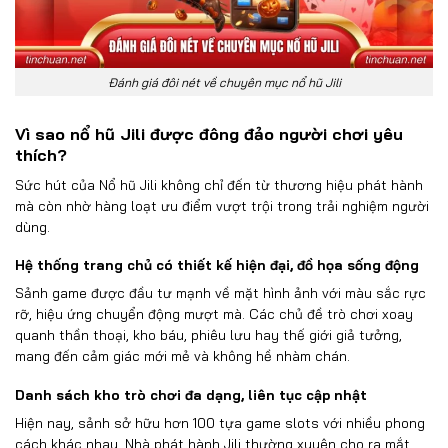
Đánh giá đôi nét về chuyên mục nổ hũ Jili
Vì sao nổ hũ Jili được đông đảo người chơi yêu
thích?
Sức hút của Nổ hũ Jili không chỉ đến từ thương hiệu phát hành
mà còn nhờ hàng loạt ưu điểm vượt trội trong trải nghiệm người
dùng.
Hệ thống trang chủ có thiết kế hiện đại, đồ họa sống động
Sảnh game được đầu tư mạnh về mặt hình ảnh với màu sắc rực
rỡ, hiệu ứng chuyển động mượt mà. Các chủ đề trò chơi xoay
quanh thần thoại, kho báu, phiêu lưu hay thế giới giả tưởng,
mang đến cảm giác mới mẻ và không hề nhàm chán.
Danh sách kho trò chơi đa dạng, liên tục cập nhật
Hiện nay, sảnh sở hữu hơn 100 tựa game slots với nhiều phong
cách khác nhau. Nhà phát hành Jili thường xuyên cho ra mắt