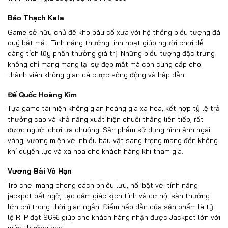
Bảo Thạch Kala
Game sở hữu chủ đề kho báu cổ xưa với hệ thống biểu tượng đá
quý bắt mắt. Tính năng thưởng linh hoạt giúp người chơi dễ
dàng tích lũy phần thưởng giá trị. Những biểu tượng đặc trưng
không chỉ mang mang lại sự đẹp mắt mà còn cung cấp cho
thành viên không gian cá cược sống động và hấp dẫn.
Đế Quốc Hoàng Kim
Tựa game tái hiện không gian hoàng gia xa hoa, kết hợp tỷ lệ trả
thưởng cao và khả năng xuất hiện chuỗi thắng liên tiếp, rất
được người chơi ưa chuộng. Sản phẩm sử dụng hình ảnh ngai
vàng, vương miện với nhiều báu vật sang trọng mang đến không
khí quyền lực và xa hoa cho khách hàng khi tham gia.
Vương Bài Vô Hạn
Trò chơi mang phong cách phiêu lưu, nổi bật với tính năng
jackpot bất ngờ, tạo cảm giác kịch tính và cơ hội săn thưởng
lớn chỉ trong thời gian ngắn. Điểm hấp dẫn của sản phẩm là tỷ
lệ RTP đạt 96% giúp cho khách hàng nhận được Jackpot lớn với
mức thưởng cao.